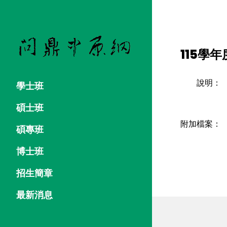
115學
說明：
學士班
碩士班
附加檔案：
碩專班
博士班
招生簡章
最新消息