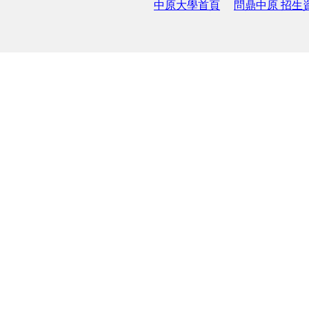
中原大學首頁
問鼎中原 招生