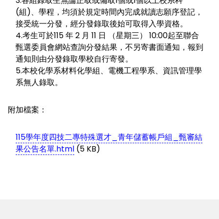
3.各組錄取生無論正取或備取1個或1個以上校系科
(組)、學程，均須於規定時間內完成就讀志願序登記，
接受統一分發，經分發錄取後始可取得入學資格。
4.考生可於115 年 2 月 11 日 （星期三） 10:00起至聯合
甄選委員會網站查詢分發結果，不另寄書面通知，報到
通知則由分發錄取學校自行寄發。
5.本校化學系材料化學組、電機工程學系、資訊管理學
系無人錄取。
附加檔案：
115學年度四技二專特殊選才_青年儲蓄帳戶組_甄審結
果公告名單.html
(5 KB)