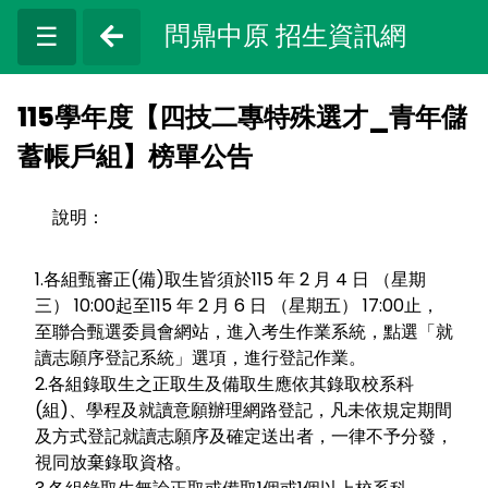
問鼎中原 招生資訊網
☰
115學年度【四技二專特殊選才_青年儲
蓄帳戶組】榜單公告
說明：
1.各組甄審正(備)取生皆須於115 年 2 月 4 日 （星期
三） 10:00起至115 年 2 月 6 日 （星期五） 17:00止，
至聯合甄選委員會網站，進入考生作業系統，點選「就
讀志願序登記系統」選項，進行登記作業。
2.各組錄取生之正取生及備取生應依其錄取校系科
(組)、學程及就讀意願辦理網路登記，凡未依規定期間
及方式登記就讀志願序及確定送出者，一律不予分發，
視同放棄錄取資格。