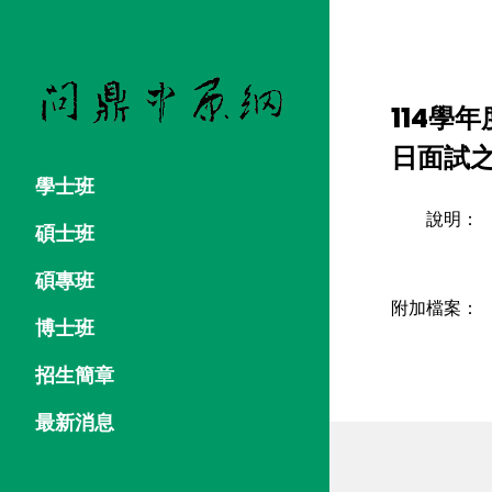
114學
日面試
學士班
說明：
碩士班
碩專班
附加檔案：
博士班
招生簡章
最新消息